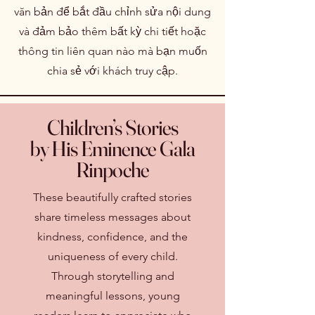
văn bản để bắt đầu chỉnh sửa nội dung
và đảm bảo thêm bất kỳ chi tiết hoặc
thông tin liên quan nào mà bạn muốn
chia sẻ với khách truy cập.
Children’s Stories
by His Eminence Gala
Rinpoche
These beautifully crafted stories
share timeless messages about
kindness, confidence, and the
uniqueness of every child.
Through storytelling and
meaningful lessons, young